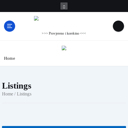
S
k
i
p
t
>>> Provjereno i korektno <<<
o
c
o
n
Home
t
e
n
t
Listings
Home
/ Listings