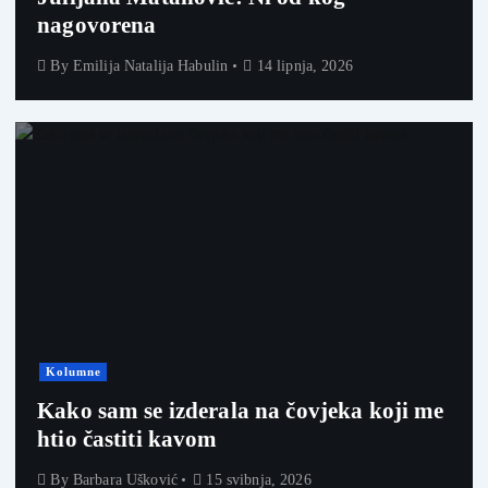
nagovorena
By
Emilija Natalija Habulin
14 lipnja, 2026
Kolumne
Kako sam se izderala na čovjeka koji me
htio častiti kavom
By
Barbara Ušković
15 svibnja, 2026