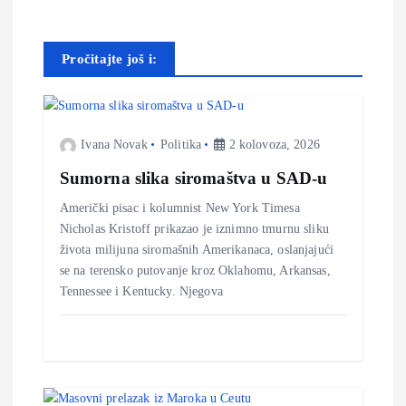
g
a
Pročitajte još i:
c
i
Ivana Novak
Politika
2 kolovoza, 2026
j
Sumorna slika siromaštva u SAD-u
Američki pisac i kolumnist New York Timesa
a
Nicholas Kristoff prikazao je iznimno tmurnu sliku
života milijuna siromašnih Amerikanaca, oslanjajući
o
se na terensko putovanje kroz Oklahomu, Arkansas,
Tennessee i Kentucky. Njegova
b
j