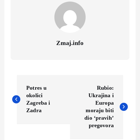
Zmaj.info
N
Potres u
Rubio:
a
okolici
Ukrajina i
Zagreba i
Europa
v
Zadra
moraju biti
dio ‘pravih’
i
pregovora