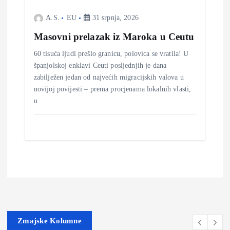
a
A.S.
EU
31 srpnja, 2026
v
Masovni prelazak iz Maroka u Ceutu
a
60 tisuća ljudi prešlo granicu, polovica se vratila! U
španjolskoj enklavi Ceuti posljednjih je dana
zabilježen jedan od najvećih migracijskih valova u
novijoj povijesti – prema procjenama lokalnih vlasti,
u
Zmajske Kolumne