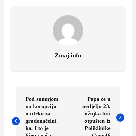
Zmaj.info
N
Pod sumnjom
Papa će u
a
na korupciju
nedjelju 23.
u utrku za
ožujka biti
v
gradonačelni
otpušten iz
ka. I to je
Poliklinike
lijepa naša
Gemelli