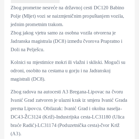
Zbog prometne nesreće na državnoj cesti DC120 Babino
Polje (Mljet) vozi se naizmjeničnim propuštanjem vozila,
jednim prometnim trakom.
Zbog jakog vjetra samo za osobna vozila otvorena je
Jadranska magistrala (DC8) između čvorova Prapratno i
Doli na Pelješcu.
Kolnici su mjestimice mokri ili vlažni i skliski. Mogući su
odroni, osobito na cestama u gorju i na Jadranskoj
magistrali (DC8).
Zbog radova na autocesti A3 Bregana-Lipovac na čvoru
Ivanić Grad zatvoren je ulazni krak iz smjera Ivanić Grada
prema Lipovcu. Obilazak: Ivanić Grad i okolna naselja-
DC43-ŽC3124 (Križ)-Industrijska cesta-LC31180 (Ulica
braće Radić)-LC31174 (Poduzetnička cesta)-čvor Križ
(A3).