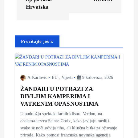
i
Hrvatska
g
a
Pročitajte još i:
c
i
j
A.Karlovic
EU
,
Vijesti
9 kolovoza, 2026
ŽANDARI U POTRAZI ZA
a
DIVLJIM KAMPERIMA I
VATRENIM OPASNOSTIMA
o
U podnožju spektakularnih klisura Verdon, na
b
obalama jezera Sainte-Croix, kako javljaju mediji
svake se noći odvija tiha, ali ključna bitka za očuvanje
prirode. Kako prenosi francuska novinska agencija