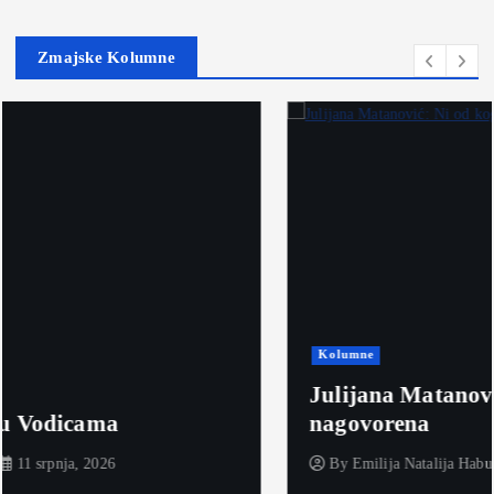
Zmajske Kolumne
Kolumne
Julijana Matanović: Ni od kog
nagovorena
By
Emilija Natalija Habulin
25 lipnja, 2026