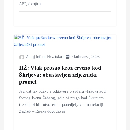
j
AFP, dvojica
a
v
a
Zmaj.info
Hrvatska
9 kolovoza, 2026
HŽ: Vlak prošao kroz crveno kod
Škrljeva; obustavljen željeznički
promet
Javnost tek očekuje odgovore o sudaru vlakova kod
Svetog Ivana Žabnog, gdje bi pruga kod Škrinjara
trebala bi biti otvorena u ponedjeljak, a na relaciji
Zagreb – Rijeka dogodio se