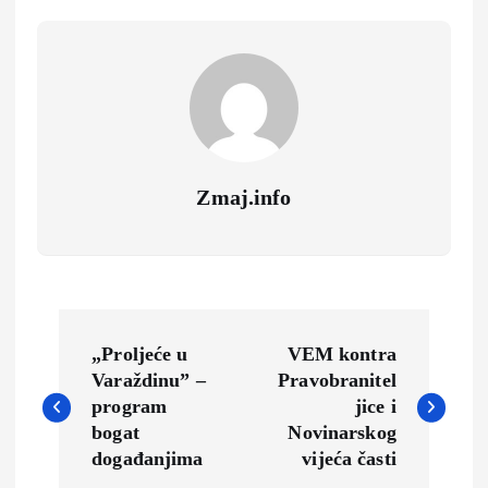
Zmaj.info
N
„Proljeće u
VEM kontra
a
Varaždinu” –
Pravobranitel
program
jice i
v
bogat
Novinarskog
događanjima
vijeća časti