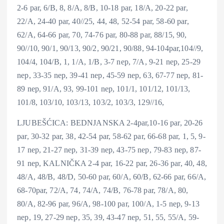
2-6 par, 6/B, 8, 8/A, 8/B, 10-18 par, 18/A, 20-22 par,
22/A, 24-40 par, 40//25, 44, 48, 52-54 par, 58-60 par,
62/A, 64-66 par, 70, 74-76 par, 80-88 par, 88/15, 90,
90//10, 90/1, 90/13, 90/2, 90/21, 90/88, 94-104par,104//9,
104/4, 104/B, 1, 1/A, 1/B, 3-7 nep, 7/A, 9-21 nep, 25-29
nep, 33-35 nep, 39-41 nep, 45-59 nep, 63, 67-77 nep, 81-
89 nep, 91/A, 93, 99-101 nep, 101/1, 101/12, 101/13,
101/8, 103/10, 103/13, 103/2, 103/3, 129//16,
LJUBEŠĆICA: BEDNJANSKA 2-4par,10-16 par, 20-26
par, 30-32 par, 38, 42-54 par, 58-62 par, 66-68 par, 1, 5, 9-
17 nep, 21-27 nep, 31-39 nep, 43-75 nep, 79-83 nep, 87-
91 nep, KALNIČKA 2-4 par, 16-22 par, 26-36 par, 40, 48,
48/A, 48/B, 48/D, 50-60 par, 60/A, 60/B, 62-66 par, 66/A,
68-70par, 72/A, 74, 74/A, 74/B, 76-78 par, 78/A, 80,
80/A, 82-96 par, 96/A, 98-100 par, 100/A, 1-5 nep, 9-13
nep, 19, 27-29 nep, 35, 39, 43-47 nep, 51, 55, 55/A, 59-