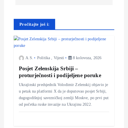
i
g
Pročitajte još i:
a
c
i
A.S.
Politika
,
Vijesti
8 kolovoza, 2026
Posjet Zelenskija Srbiji –
j
proturječnosti i podijeljene poruke
a
Ukrajinski predsjednik Volodimir Zelenskij objavio je
u petak na platformi X da je doputovao posjet Srbiji,
o
dugogodišnjoj savezničkoj zemlji Moskve, po prvi put
od početka ruske invazije na Ukrajinu 2022.
b
j