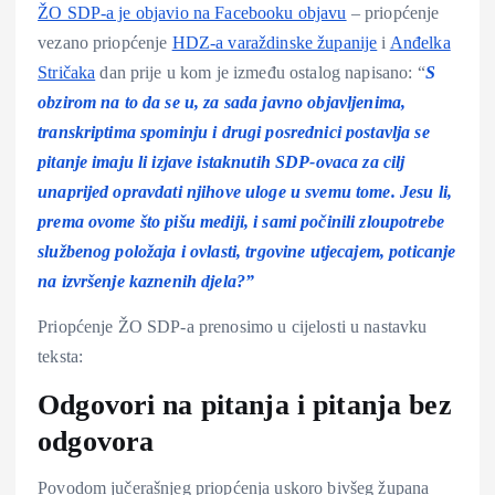
ŽO SDP-a je objavio na Facebooku objavu
– priopćenje
vezano priopćenje
HDZ-a varaždinske županije
i
Anđelka
Stričaka
dan prije u kom je između ostalog napisano: “
S
obzirom na to da se u, za sada javno objavljenima,
transkriptima spominju i drugi posrednici postavlja se
pitanje imaju li izjave istaknutih SDP-ovaca za cilj
unaprijed opravdati njihove uloge u svemu tome. Jesu li,
prema ovome što pišu mediji, i sami počinili zloupotrebe
službenog položaja i ovlasti, trgovine utjecajem, poticanje
na izvršenje kaznenih djela?”
Priopćenje ŽO SDP-a prenosimo u cijelosti u nastavku
teksta:
Odgovori na pitanja i pitanja bez
odgovora
Povodom jučerašnjeg priopćenja uskoro bivšeg župana