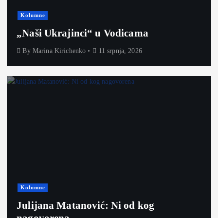
Kolumne
„Naši Ukrajinci“ u Vodicama
By
Marina Kirichenko
11 srpnja, 2026
Kolumne
Julijana Matanović: Ni od kog
nagovorena