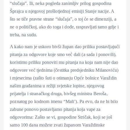
“slučaja”. Ili, neka pogleda zanimljiv prilog gospodina
Šprajca u njegovoj prošlotjednoj emisiji Stanje nacije. A
što se tiče pravne strane “slučaja”, o toj će se dimenziji, a
ne o političkoj, ako do toga i dođe, raspravljati tamo gdje i
treba, na sudu.
A kako nam je uskoro bivši župan dao priliku postavljajući
pitanja za odgovore koje smo već dali (a sada i ponovili),
koristimo priliku ponoviti mu pitanja na koja nam nije dao
odgovore već tjednima (čestitka predsjedniku Milanoviću)
i mjesecima (zašto šuti o otimanju Opće bolnice Varaždin
našim građanima u režiji svjetske lopine, njegovog
prijatelja i stranačkog druga, bivšeg ministra Beroša,
poznatog po kodnom imenu “Mali’). Pa evo, da ne bi bilo
zabune ponovo postavljamo pitanja koja vape za
odgovorima: Zašto se vi, gospodine Stričak, koji se još
samo 100 dana možete zvati županom Varaždinske