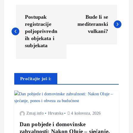
N
Postupak
Bude li se
a
registracije
mediteranski
poljoprivredn
vulkani?
v
ih objekata i
subjekata
i
g
Pročitajte još i:
a
c
i
Zmaj.info
Hrvatska
4 kolovoza, 2026
Dan pobjede i domovinske
j
zahvalnosti: Nakon Oluje – sjećanje,