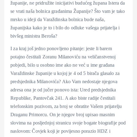
županije, ne pridružite inicijativi budućeg župana Istera da
se vrati naša bolnica građanima Županije? Što vam je tako
mrsko u ideji da Varaždinska bolnica bude naša,
županijska kako je to i bilo do odluke vašega prijatelja i
bivšeg ministra Beroša?
I za kraj još jedno ponovljeno pitanje: jeste li barem
potajno čestitali Zoranu Milanoviću na veličanstvenoj
pobjedi, bilo u osobno ime ako ne već u ime građana
Varaždinske županije u kojoj je 4 od 5 birača glasalo za
predsjednika Milanovića? Ako Vam nedostaje njegova
adresa ona je od jučer ponovo ista: Ured predsjednika
Republike, Pantovčak 241. A ako biste radije čestitali
telefonskim pozivom, za broj se obratite Vašem prijatelju
Draganu Primorcu. On je njegov broj upisao masnim
slovima na posljednjoj stranicu svoje bogate biografije pod
naslovom: Čovjek koji je povijesno porazio HDZ i