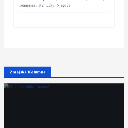
Tennessee i Kentucky. Njegova
Zmajske Kolumne