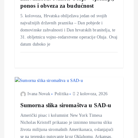
ponos i obveza za budućnost
a
5. kolovoza, Hrvatska obilježava jedan od svojih
o
najvažnijih državnih praznika – Dan pobjede i
domovinske zahvalnosti i Dan hrvatskih branitelja, te
b
31. obljetnicu vojno‑redarstvene operacije Oluja. Ovaj
datum duboko je
j
a
v
Ivana Novak
Politika
2 kolovoza, 2026
a
Sumorna slika siromaštva u SAD-u
Američki pisac i kolumnist New York Timesa
Nicholas Kristoff prikazao je iznimno tmurnu sliku
života milijuna siromašnih Amerikanaca, oslanjajući
se na terensko putovanje kroz Oklahomu, Arkansas,