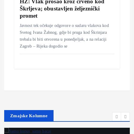
HŽ: Vlak prošao kroz crveno kod
Škrljeva; obustavljen željeznički
promet
Javnost tek očekuje odgovore o sudaru vlakova kod
Svetog Ivana Žabnog, gdje bi pruga kod Škrinjara
trebala bi biti otvorena u ponedjeljak, a na relaciji
Zagreb – Rijeka dogodio se
Zmajske Kolumne