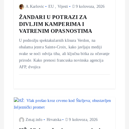
A.Karlovic
EU
,
Vijesti
9 kolovoza, 2026
a
ŽANDARI U POTRAZI ZA
DIVLJIM KAMPERIMA I
o
VATRENIM OPASNOSTIMA
b
U podnožju spektakularnih klisura Verdon, na
obalama jezera Sainte-Croix, kako javljaju mediji
j
svake se noći odvija tiha, ali ključna bitka za očuvanje
prirode. Kako prenosi francuska novinska agencija
a
AFP, dvojica
v
a
Zmaj.info
Hrvatska
9 kolovoza, 2026