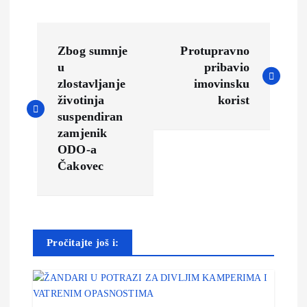
N
Zbog sumnje
Protupravno
a
u
pribavio
zlostavljanje
imovinsku
v
životinja
korist
suspendiran
i
zamjenik
ODO-a
g
Čakovec
a
c
Pročitajte još i:
i
j