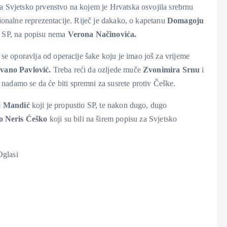
za Svjetsko prvenstvo na kojem je Hrvatska osvojila srebrnu
cionalne reprezentacije. Riječ je dakako, o kapetanu
Domagoju
 SP, na popisu nema
Verona Načinovića.
 se oporavlja od operacije šake koju je imao još za vrijeme
vano Pavlović.
Treba reći da ozljede muče
Zvonimira Srnu
i
 i nadamo se da će biti spremni za susrete protiv Češke.
j Mandić
koji je propustio SP, te nakon dugo, dugo
o Neris Ćeško
koji su bili na širem popisu za Svjetsko
Oglasi