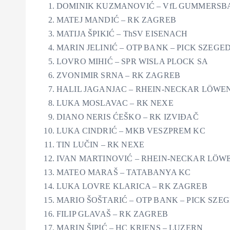
DOMINIK KUZMANOVIĆ – VfL GUMMERSB
MATEJ MANDIĆ – RK ZAGREB
MATIJA ŠPIKIĆ – ThSV EISENACH
MARIN JELINIĆ – OTP BANK – PICK SZEGE
LOVRO MIHIĆ – SPR WISLA PLOCK SA
ZVONIMIR SRNA – RK ZAGREB
HALIL JAGANJAC – RHEIN-NECKAR LÖWE
LUKA MOSLAVAC – RK NEXE
DIANO NERIS ĆEŠKO – RK IZVIĐAČ
LUKA CINDRIĆ – MKB VESZPREM KC
TIN LUČIN – RK NEXE
IVAN MARTINOVIĆ – RHEIN-NECKAR LÖW
MATEO MARAŠ – TATABANYA KC
LUKA LOVRE KLARICA – RK ZAGREB
MARIO ŠOŠTARIĆ – OTP BANK – PICK SZE
FILIP GLAVAŠ – RK ZAGREB
MARIN ŠIPIĆ – HC KRIENS – LUZERN