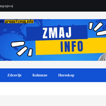
t
u
p
n
j
e
v
a
Zdravlje
Kolumne
Horoskop