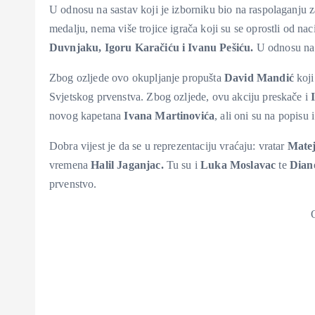
U odnosu na sastav koji je izborniku bio na raspolaganju 
medalju, nema više trojice igrača koji su se oprostli od na
Duvnjaku, Igoru Karačiću i Ivanu Pešiću.
U odnosu na
Zbog ozljede ovo okupljanje propušta
David Mandić
koji
Svjetskog prvenstva. Zbog ozljede, ovu akciju preskače i
I
novog kapetana
Ivana Martinovića
, ali oni su na popisu
Dobra vijest je da se u reprezentaciju vraćaju: vratar
Mate
vremena
Halil Jaganjac.
Tu su i
Luka Moslavac
te
Dian
prvenstvo.