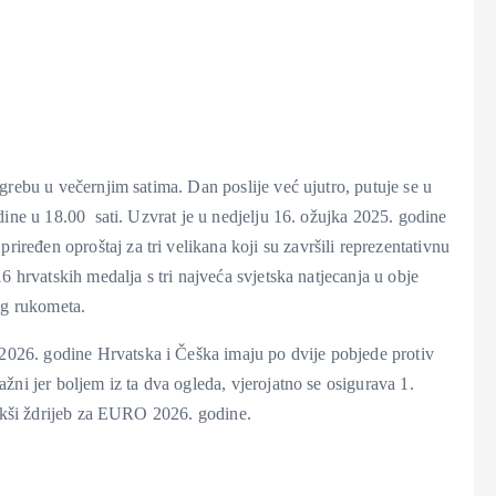
grebu u večernjim satima. Dan poslije već ujutro, putuje se u
dine u 18.00 sati. Uzvrat je u nedjelju 16. ožujka 2025. godine
priređen oproštaj za tri velikana koji su završili reprezentativnu
6 hrvatskih medalja s tri najveća svjetska natjecanja u obje
og rukometa.
026. godine Hrvatska i Češka imaju po dvije pobjede protiv
žni jer boljem iz ta dva ogleda, vjerojatno se osigurava 1.
lakši ždrijeb za EURO 2026. godine.