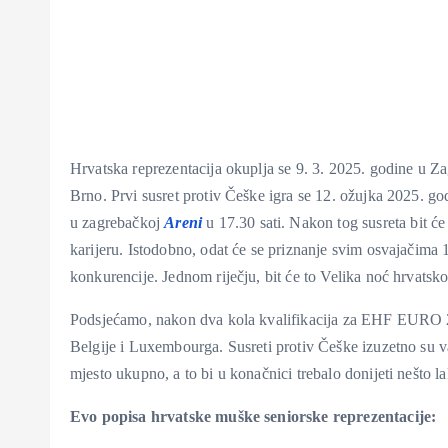
Hrvatska reprezentacija okuplja se 9. 3. 2025. godine u Za
Brno. Prvi susret protiv Češke igra se 12. ožujka 2025. go
u zagrebačkoj
Areni
u 17.30 sati. Nakon tog susreta bit će 
karijeru. Istodobno, odat će se priznanje svim osvajačima 1
konkurencije. Jednom riječju, bit će to Velika noć hrvatsk
Podsjećamo, nakon dva kola kvalifikacija za EHF EURO 2
Belgije i Luxembourga. Susreti protiv Češke izuzetno su va
mjesto ukupno, a to bi u konačnici trebalo donijeti nešto 
Evo popisa hrvatske muške seniorske reprezentacije: