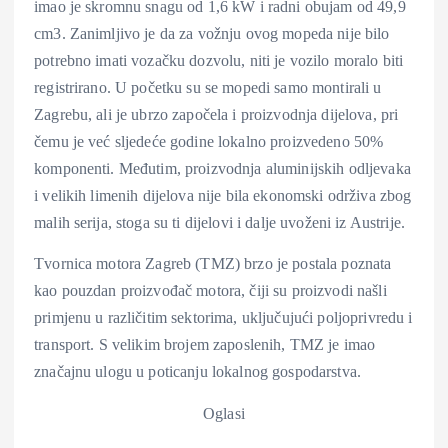
imao je skromnu snagu od 1,6 kW i radni obujam od 49,9
cm3. Zanimljivo je da za vožnju ovog mopeda nije bilo
potrebno imati vozačku dozvolu, niti je vozilo moralo biti
registrirano. U početku su se mopedi samo montirali u
Zagrebu, ali je ubrzo započela i proizvodnja dijelova, pri
čemu je već sljedeće godine lokalno proizvedeno 50%
komponenti. Međutim, proizvodnja aluminijskih odljevaka
i velikih limenih dijelova nije bila ekonomski održiva zbog
malih serija, stoga su ti dijelovi i dalje uvoženi iz Austrije.
Tvornica motora Zagreb (TMZ) brzo je postala poznata
kao pouzdan proizvođač motora, čiji su proizvodi našli
primjenu u različitim sektorima, uključujući poljoprivredu i
transport. S velikim brojem zaposlenih, TMZ je imao
značajnu ulogu u poticanju lokalnog gospodarstva.
Oglasi