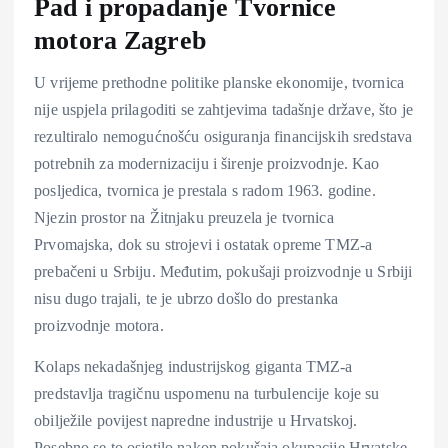
Pad i propadanje Tvornice
motora Zagreb
U vrijeme prethodne politike planske ekonomije, tvornica
nije uspjela prilagoditi se zahtjevima tadašnje države, što je
rezultiralo nemogućnošću osiguranja financijskih sredstava
potrebnih za modernizaciju i širenje proizvodnje. Kao
posljedica, tvornica je prestala s radom 1963. godine.
Njezin prostor na Žitnjaku preuzela je tvornica
Prvomajska, dok su strojevi i ostatak opreme TMZ-a
prebačeni u Srbiju. Međutim, pokušaji proizvodnje u Srbiji
nisu dugo trajali, te je ubrzo došlo do prestanka
proizvodnje motora.
Kolaps nekadašnjeg industrijskog giganta TMZ-a
predstavlja tragičnu uspomenu na turbulencije koje su
obilježile povijest napredne industrije u Hrvatskoj.
Posebno se to osjetilo nakon pokušaja okupacije Hrvatske