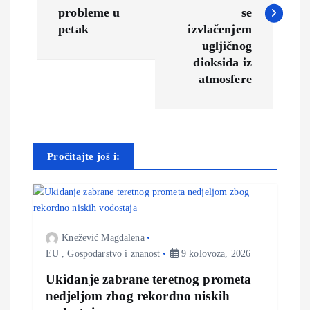
v
probleme u
se
i
petak
izvlačenjem
ugljičnog
g
dioksida iz
atmosfere
a
c
Pročitajte još i:
i
j
a
Knežević Magdalena
EU
,
Gospodarstvo i znanost
9 kolovoza, 2026
o
Ukidanje zabrane teretnog prometa
nedjeljom zbog rekordno niskih
b