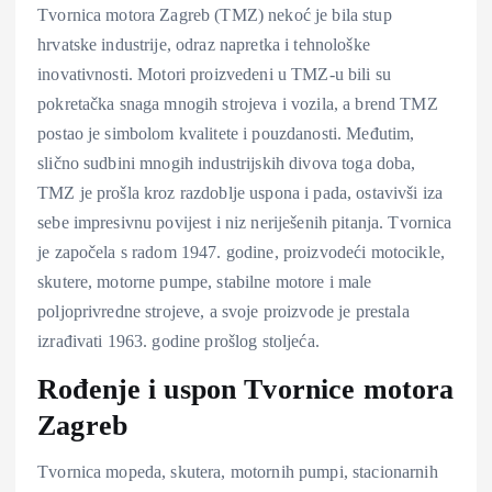
Tvornica motora Zagreb (TMZ) nekoć je bila stup
hrvatske industrije, odraz napretka i tehnološke
inovativnosti. Motori proizvedeni u TMZ-u bili su
pokretačka snaga mnogih strojeva i vozila, a brend TMZ
postao je simbolom kvalitete i pouzdanosti. Međutim,
slično sudbini mnogih industrijskih divova toga doba,
TMZ je prošla kroz razdoblje uspona i pada, ostavivši iza
sebe impresivnu povijest i niz neriješenih pitanja. Tvornica
je započela s radom 1947. godine, proizvodeći motocikle,
skutere, motorne pumpe, stabilne motore i male
poljoprivredne strojeve, a svoje proizvode je prestala
izrađivati 1963. godine prošlog stoljeća.
Rođenje i uspon Tvornice motora
Zagreb
Tvornica mopeda, skutera, motornih pumpi, stacionarnih