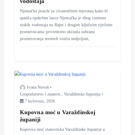
vodostaja
j
Njemačka poseže za izvanrednim mjerama kako bi
spasila opskrbne lance Njemačka je zbog iznimno
a
niskih vodostaja na Rajni i drugim ključnim riječnim
prometnicama privremeno ukinula zabranu
prometovanja teretnih vozila nedjeljom,
v
a
Ivana Novak
Gospodarstvo i znanost
,
Varaždinska županija
7 kolovoza, 2026
Kupovna moć u Varaždinskoj
županiji
Kupovna moć stanovnika Varaždinske županije u