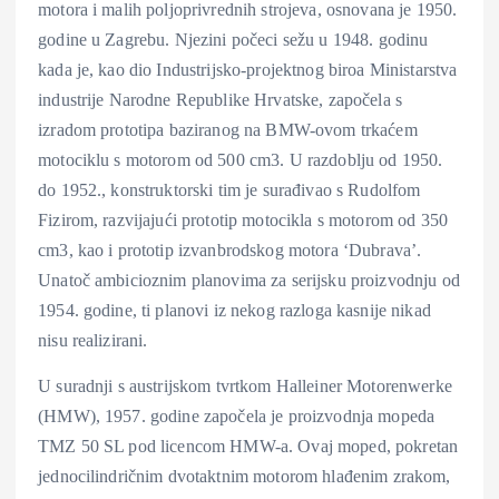
motora i malih poljoprivrednih strojeva, osnovana je 1950.
godine u Zagrebu. Njezini počeci sežu u 1948. godinu
kada je, kao dio Industrijsko-projektnog biroa Ministarstva
industrije Narodne Republike Hrvatske, započela s
izradom prototipa baziranog na BMW-ovom trkaćem
motociklu s motorom od 500 cm3. U razdoblju od 1950.
do 1952., konstruktorski tim je surađivao s Rudolfom
Fizirom, razvijajući prototip motocikla s motorom od 350
cm3, kao i prototip izvanbrodskog motora ‘Dubrava’.
Unatoč ambicioznim planovima za serijsku proizvodnju od
1954. godine, ti planovi iz nekog razloga kasnije nikad
nisu realizirani.
U suradnji s austrijskom tvrtkom Halleiner Motorenwerke
(HMW), 1957. godine započela je proizvodnja mopeda
TMZ 50 SL pod licencom HMW-a. Ovaj moped, pokretan
jednocilindričnim dvotaktnim motorom hlađenim zrakom,