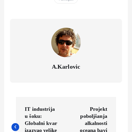
A.Karlovic
N
IT industrija
Projekt
a
u šoku:
poboljšanja
Globalni kvar
alkalnosti
izazvao velike
oceana bavi