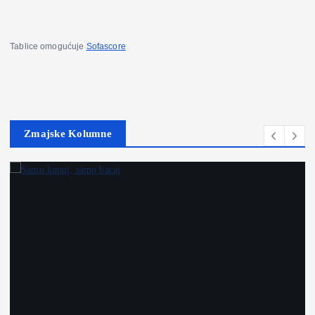
Tablice omogućuje
Sofascore
Zmajske Kolumne