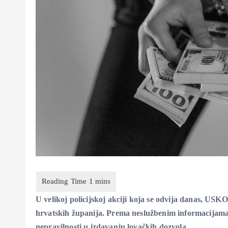
U velikoj policijskoj akciji koja se odvija danas, U
hrvatskih županija. Prema neslužbenim informacijama,
nepravilnosti u izdavanju lovačkih dozvola.