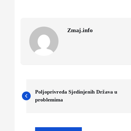
Zmaj.info
N
Poljoprivreda Sjedinjenih Država u
a
problemima
v