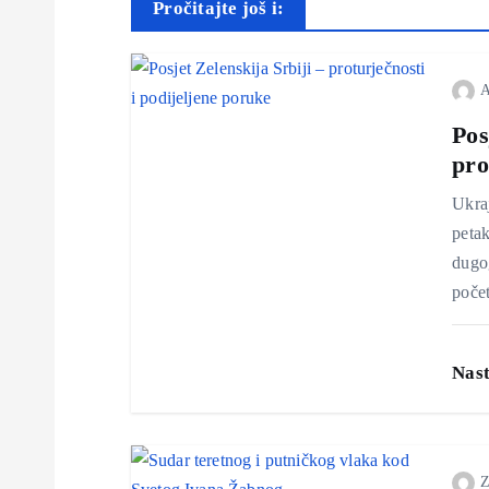
i
Pročitajte još i:
g
A
a
Pos
pro
c
Ukraj
petak
i
dugog
počet
j
a
Nast
o
Z