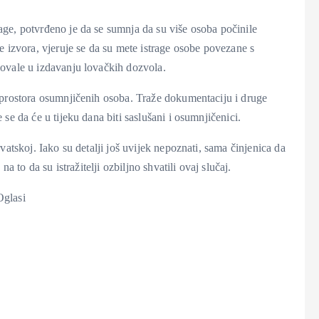
ge, potvrđeno je da se sumnja da su više osoba počinile
e izvora, vjeruje se da su mete istrage osobe povezane s
lovale u izdavanju lovačkih dozvola.
 prostora osumnjičenih osoba. Traže dokumentaciju i druge
se da će u tijeku dana biti saslušani i osumnjičenici.
vatskoj. Iako su detalji još uvijek nepoznati, sama činjenica da
a to da su istražitelji ozbiljno shvatili ovaj slučaj.
Oglasi