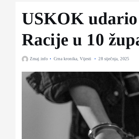
USKOK udario 
Racije u 10 žup
Zmaj.info
Crna kronika
,
Vijesti
28 siječnja, 2025