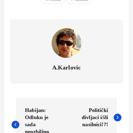
A.Karlovic
N
Habijan:
Politički
a
Odluku je
divljaci i/ili
sada
nasilnici!?!
neozbiljno