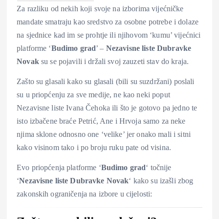
Za razliku od nekih koji svoje na izborima vijećničke
mandate smatraju kao sredstvo za osobne potrebe i dolaze
na sjednice kad im se prohtje ili njihovom ‘kumu’ vijećnici
platforme ‘
Budimo grad
’ –
Nezavisne liste Dubravke
Novak
su se pojavili i držali svoj zauzeti stav do kraja.
Zašto su glasali kako su glasali (bili su suzdržani) poslali
su u priopćenju za sve medije, ne kao neki poput
Nezavisne liste Ivana Čehoka ili što je gotovo pa jedno te
isto izbačene braće Petrić, Ane i Hrvoja samo za neke
njima sklone odnosno one ‘velike’ jer onako mali i sitni
kako visinom tako i po broju ruku pate od visina.
Evo priopćenja platforme ‘
Budimo grad
‘ točnije
‘
Nezavisne liste Dubravke Novak
‘ kako su izašli zbog
zakonskih ograničenja na izbore u cijelosti: