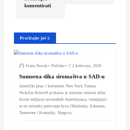
v
komentirati
i
g
Pročitajte još i:
a
c
Ivana Novak
Politika
2 kolovoza, 2026
i
Sumorna slika siromaštva u SAD-u
j
Američki pisac i kolumnist New York Timesa
Nicholas Kristoff prikazao je iznimno tmurnu sliku
a
života milijuna siromašnih Amerikanaca, oslanjajući
se na terensko putovanje kroz Oklahomu, Arkansas,
o
Tennessee i Kentucky. Njegova
b