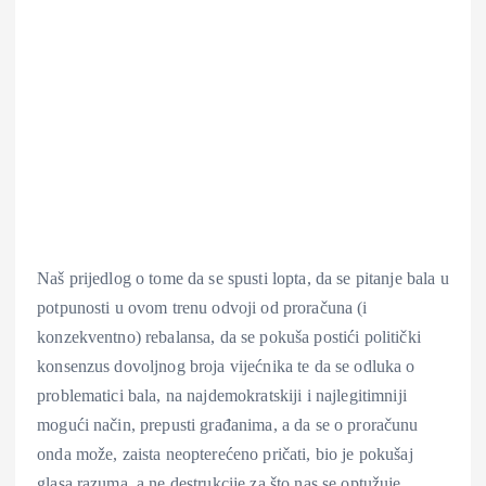
Naš prijedlog o tome da se spusti lopta, da se pitanje bala u
potpunosti u ovom trenu odvoji od proračuna (i
konzekventno) rebalansa, da se pokuša postići politički
konsenzus dovoljnog broja vijećnika te da se odluka o
problematici bala, na najdemokratskiji i najlegitimniji
mogući način, prepusti građanima, a da se o proračunu
onda može, zaista neopterećeno pričati, bio je pokušaj
glasa razuma, a ne destrukcije za što nas se optužuje.