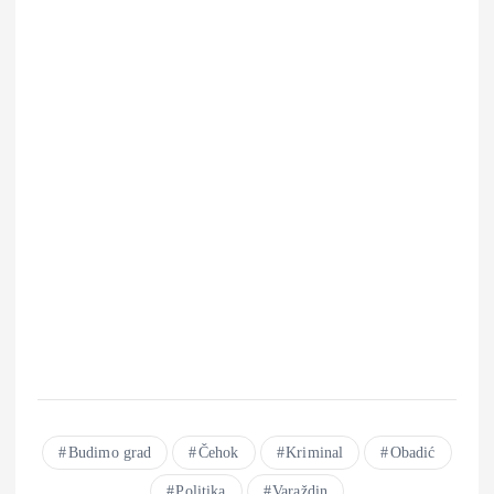
Budimo grad
Čehok
Kriminal
Obadić
Politika
Varaždin