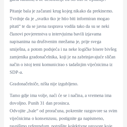
Pitanje bala je začarani krug kojeg nikako da prekinemo.
Tvrdnje da je „svatko tko je htio biti informiran mogao
pitati“ te da se javna rasprava vodila tako da su se neki
članovi povjerenstva u intervjuima bavili izjavama
napisanima na društvenim mrežama je, prije svega
smiješna, a potom podsjeća i na neke logičke bisere bivšeg
zamjenika gradonačelnika, koji je na zabrinjavajuće sličan
način o istoj temi komunicirao s tadašnjim vijećnicima iz
SDP-a.
Gradonačelniče, ništa nije izgubljeno.
Tamo gdje ima volje, naći će se i načina, a vremena ima
dovoljno. Punih 31 dan prosinca.
Odvojite „bale“ od proračuna, pokrenite razgovore sa svim
vijećnicima o konsenzusu, postignite ga napismeno,
raspišimo referendum, potpišite kolektivne ugovore koje