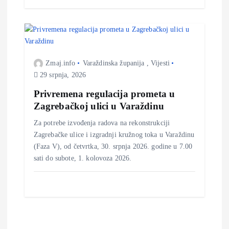
j
a
Zmaj.info
Varaždinska županija
,
Vijesti
v
29 srpnja, 2026
a
Privremena regulacija prometa u
Zagrebačkoj ulici u Varaždinu
Za potrebe izvođenja radova na rekonstrukciji
Zagrebačke ulice i izgradnji kružnog toka u Varaždinu
(Faza V), od četvrtka, 30. srpnja 2026. godine u 7.00
sati do subote, 1. kolovoza 2026.