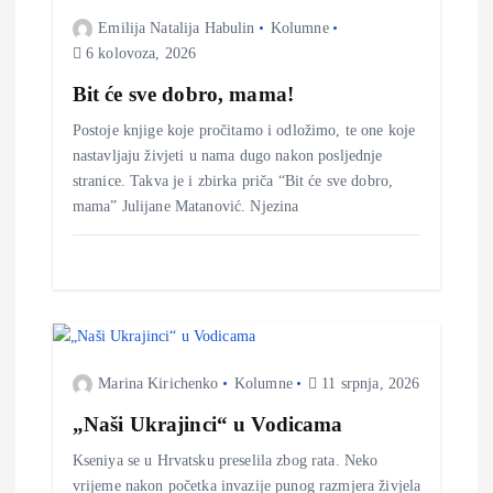
c
Emilija Natalija Habulin
Kolumne
6 kolovoza, 2026
i
Bit će sve dobro, mama!
j
Postoje knjige koje pročitamo i odložimo, te one koje
nastavljaju živjeti u nama dugo nakon posljednje
a
stranice. Takva je i zbirka priča “Bit će sve dobro,
mama” Julijane Matanović. Njezina
o
b
j
Marina Kirichenko
Kolumne
11 srpnja, 2026
a
„Naši Ukrajinci“ u Vodicama
v
Kseniya se u Hrvatsku preselila zbog rata. Neko
vrijeme nakon početka invazije punog razmjera živjela