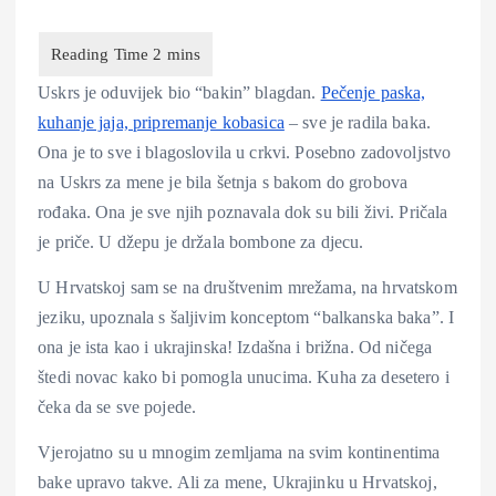
Uskrs je oduvijek bio “bakin” blagdan.
Pečenje paska,
kuhanje jaja, pripremanje kobasica
– sve je radila baka.
Ona je to sve i blagoslovila u crkvi. Posebno zadovoljstvo
na Uskrs za mene je bila šetnja s bakom do grobova
rođaka. Ona je sve njih poznavala dok su bili živi. Pričala
je priče. U džepu je držala bombone za djecu.
U Hrvatskoj sam se na društvenim mrežama, na hrvatskom
jeziku, upoznala s šaljivim konceptom “balkanska baka”. I
ona je ista kao i ukrajinska! Izdašna i brižna. Od ničega
štedi novac kako bi pomogla unucima. Kuha za desetero i
čeka da se sve pojede.
Vjerojatno su u mnogim zemljama na svim kontinentima
bake upravo takve. Ali za mene, Ukrajinku u Hrvatskoj,