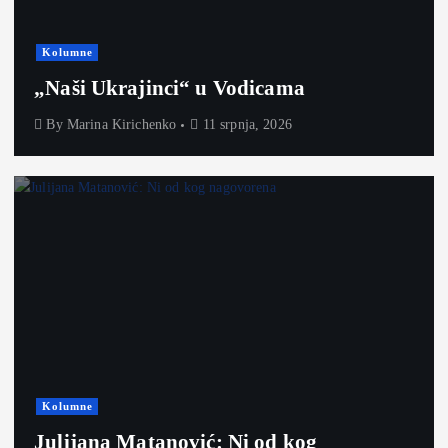
Kolumne
„Naši Ukrajinci“ u Vodicama
By
Marina Kirichenko
11 srpnja, 2026
Kolumne
Julijana Matanović: Ni od kog