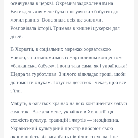
освячувала в церкві. Окремим задоволенням на
Великдень для мене була прогулянка з бабусею до
могил рідних. Вона знала всіх ще живими.
Розповідала історії. Тримала в кишені цукерки для
дітей.
В Хорватії, в соціальних мережах хорватською
мовою, я познайомилась із жартівливим концептом
«балканська бабуся». І вона така сама, як і українська!
Щедра та турботлива. З нічого відкладає гроші, щоби
допомогти онукам. Готує на десятьох і чекає, щоб все
зʼїли.
Мабуть, в багатьох країнах на всіх континентах бабусі
саме такі. Але для мене, українки в Хорватії, ця
схожість культур, традицій і жартів — неоціненна.
Український культурний простір виборює свою
окремішність від загарбань північного сусіда. І це