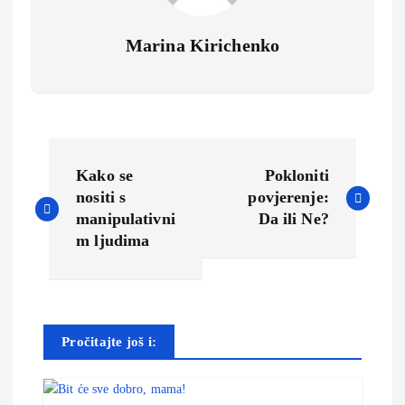
Marina Kirichenko
N
Kako se
Pokloniti
a
nositi s
povjerenje:
manipulativni
Da ili Ne?
v
m ljudima
i
g
Pročitajte još i:
a