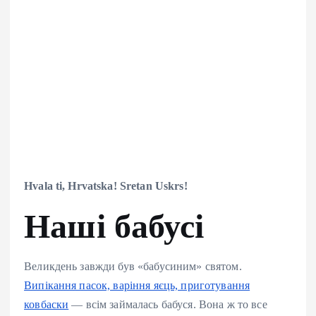
Hvala ti, Hrvatska! Sretan Uskrs!
Наші бабусі
Великдень завжди був «бабусиним» святом.
Випікання пасок, варіння яєць, приготування
ковбаски
— всім займалась бабуся. Вона ж то все