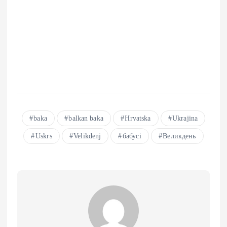
baka
balkan baka
Hrvatska
Ukrajina
Uskrs
Velikdenj
бабусі
Великдень