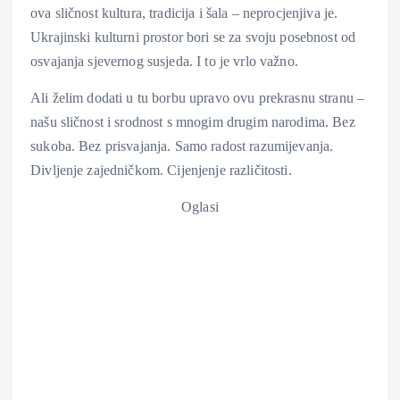
ova sličnost kultura, tradicija i šala – neprocjenjiva je.
Ukrajinski kulturni prostor bori se za svoju posebnost od
osvajanja sjevernog susjeda. I to je vrlo važno.
Ali želim dodati u tu borbu upravo ovu prekrasnu stranu –
našu sličnost i srodnost s mnogim drugim narodima. Bez
sukoba. Bez prisvajanja. Samo radost razumijevanja.
Divljenje zajedničkom. Cijenjenje različitosti.
Oglasi