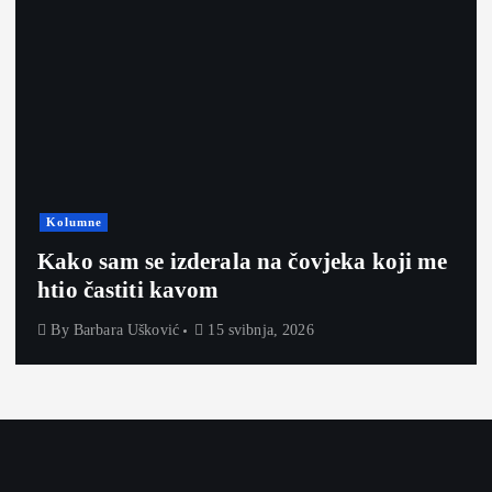
Kolumne
Kako sam se izderala na čovjeka koji me
htio častiti kavom
By
Barbara Ušković
15 svibnja, 2026