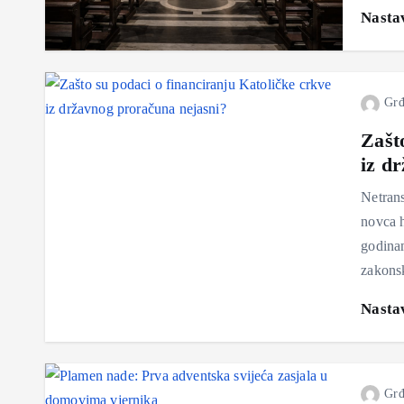
Nastav
Grđ
Zašt
iz d
Netrans
novca h
godinam
zakonsk
Nastav
Grđ