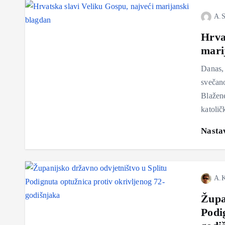
A.S
Hrva
mari
Danas, 
svečan
Blažene
katoličk
Nastav
A.K
Župa
Podi