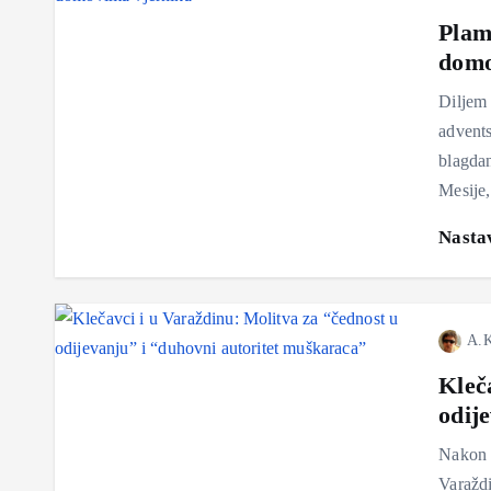
Plam
domo
Diljem 
advents
blagdan
Mesije,
Nastav
A.K
Kleč
odij
Nakon “
Varaždi