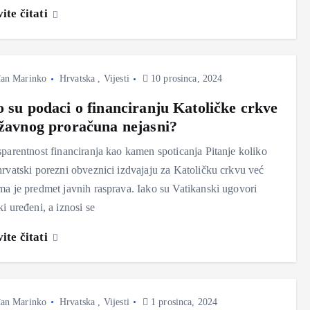
ite čitati
an Marinko
Hrvatska
,
Vijesti
10 prosinca, 2024
o su podaci o financiranju Katoličke crkve
ržavnog proračuna nejasni?
parentnost financiranja kao kamen spoticanja Pitanje koliko
rvatski porezni obveznici izdvajaju za Katoličku crkvu već
a je predmet javnih rasprava. Iako su Vatikanski ugovori
i uređeni, a iznosi se
ite čitati
an Marinko
Hrvatska
,
Vijesti
1 prosinca, 2024