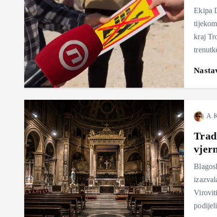
Ekipa 
tijekom
kraj Tr
trenutk
Nastav
A.K
Tradi
vjer
Blagosl
izazval
Virovit
podijel