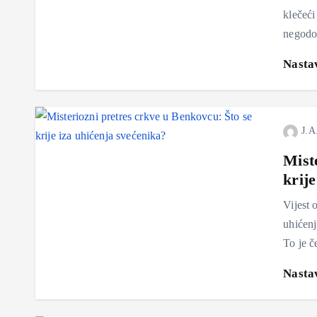
klečeći
negodo
Nastav
J.A
Mist
krije
Vijest 
uhićenj
To je č
Nastav