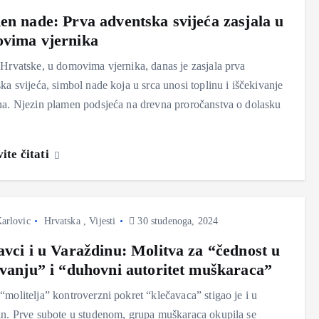
en nade: Prva adventska svijeća zasjala u
vima vjernika
Hrvatske, u domovima vjernika, danas je zasjala prva
ka svijeća, simbol nade koja u srca unosi toplinu i iščekivanje
a. Njezin plamen podsjeća na drevna proročanstva o dolasku
ite čitati
arlovic
Hrvatska
,
Vijesti
30 studenoga, 2024
avci i u Varaždinu: Molitva za “čednost u
evanju” i “duhovni autoritet muškaraca”
molitelja” kontroverzni pokret “klečavaca” stigao je i u
n. Prve subote u studenom, grupa muškaraca okupila se