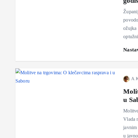
godi
Županij
povodom
ožujka 
optužni
Nastav
A.K
Moli
u Sa
Molitve
Vlada n
javnim 
u javno