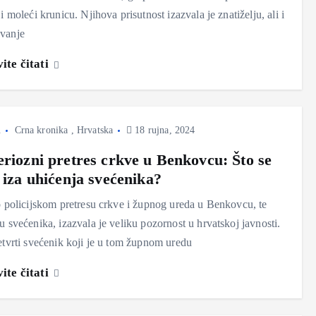
 i moleći krunicu. Njihova prisutnost izazvala je znatiželju, ali i
vanje
ite čitati
.
Crna kronika
,
Hrvatska
18 rujna, 2024
eriozni pretres crkve u Benkovcu: Što se
 iza uhićenja svećenika?
o policijskom pretresu crkve i župnog ureda u Benkovcu, te
u svećenika, izazvala je veliku pozornost u hrvatskoj javnosti.
etvrti svećenik koji je u tom župnom uredu
ite čitati