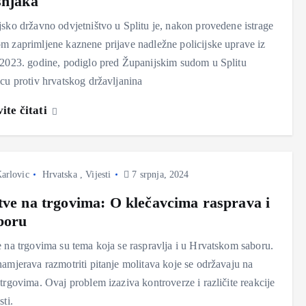
šnjaka
sko državno odvjetništvo u Splitu je, nakon provedene istrage
 zaprimljene kaznene prijave nadležne policijske uprave iz
2023. godine, podiglo pred Županijskim sudom u Splitu
cu protiv hrvatskog državljanina
ite čitati
arlovic
Hrvatska
,
Vijesti
7 srpnja, 2024
tve na trgovima: O klečavcima rasprava i
boru
 na trgovima su tema koja se raspravlja i u Hrvatskom saboru.
amjerava razmotriti pitanje molitava koje se održavaju na
trgovima. Ovaj problem izaziva kontroverze i različite reakcije
sti.