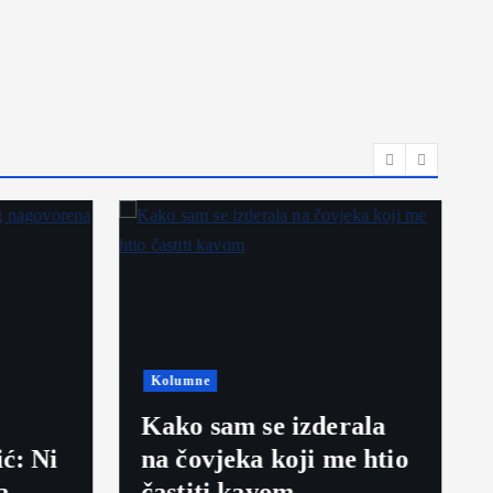
Kolumne
Kako sam se izderala
ć: Ni
na čovjeka koji me htio
a
častiti kavom