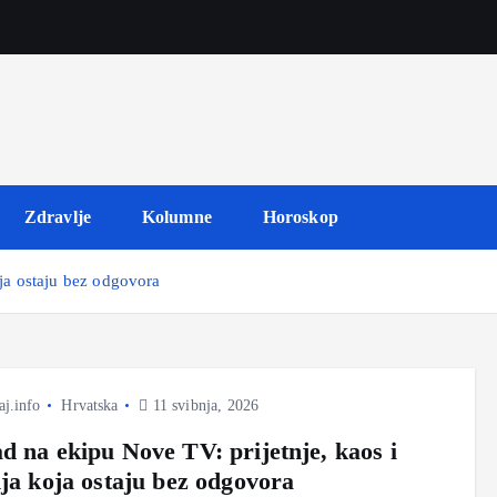
Zdravlje
Kolumne
Horoskop
oja ostaju bez odgovora
j.info
Hrvatska
11 svibnja, 2026
d na ekipu Nove TV: prijetnje, kaos i
nja koja ostaju bez odgovora