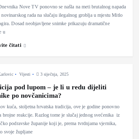
Dnevnika Nove TV ponovno se našla na meti brutalnog napada
 novinarskog rada na slučaju ilegalnog groblja u mjestu Mitlo
ogira. Dosad neobjavljene snimke prikazuju dramatične
e u
ite čitati
arlovic
Vijesti
3 siječnja, 2025
cija pod lupom – je li u redu dijeliti
nike po novčanicima?
ov kuća, stoljetna hrvatska tradicija, ove je godine ponovno
a brojne reakcije. Razlog tome je slučaj jednog svećenika iz
ičko podravske županije koji je, prema tvrdnjama vjernika,
io svoje župljane