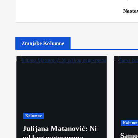
Nastav
Zmajske Kolumne
Kolumne
Kolumn
Julijana Matanović: Ni
Samo 
od kog nagovorena