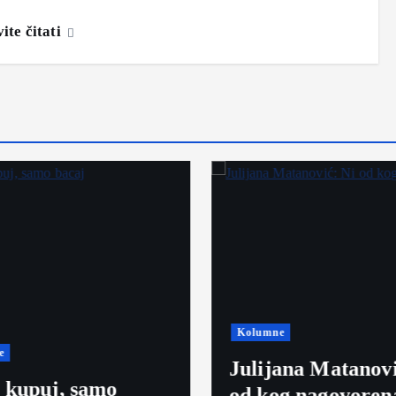
ite čitati
Kolumne
e
Julijana Matanovi
kupuj, samo
od kog nagovoren