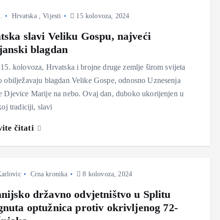
.
Hrvatska
,
Vijesti
15 kolovoza, 2024
tska slavi Veliku Gospu, najveći
janski blagdan
15. kolovoza, Hrvatska i brojne druge zemlje širom svijeta
o obilježavaju blagdan Velike Gospe, odnosno Uznesenja
 Djevice Marije na nebo. Ovaj dan, duboko ukorijenjen u
oj tradiciji, slavi
ite čitati
arlovic
Crna kronika
8 kolovoza, 2024
nijsko državno odvjetništvo u Splitu
gnuta optužnica protiv okrivljenog 72-