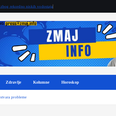
 zbog rekordno niskih vodostaja
Zdravlje
Kolumne
Horoskop
 stvara probleme