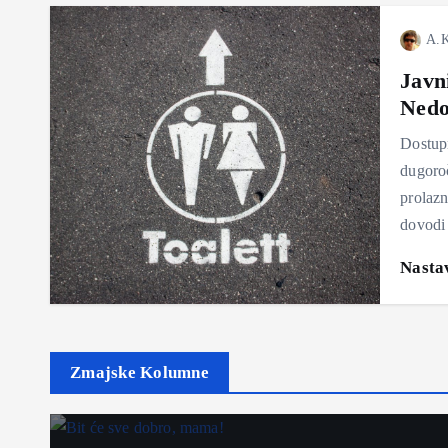
A.K
Javn
Nedo
Dostup
dugoroč
prolazn
dovodi
Nastav
Zmajske Kolumne